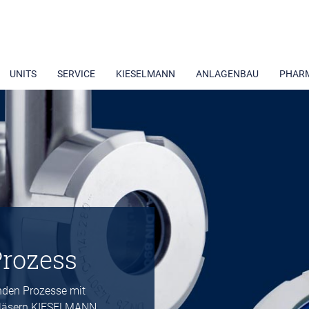
UNITS
SERVICE
KIESELMANN
ANLAGENBAU
PHAR
Prozess
fenden Prozesse mit
gläsern KIESELMANN.