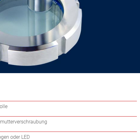
olle
tmutterverschraubung
ogen oder LED