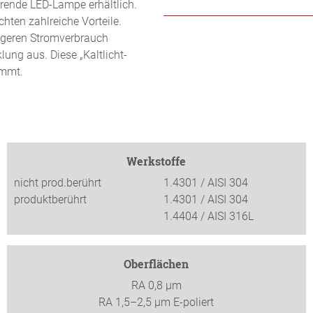
rende LED-Lampe erhältlich.
ten zahlreiche Vorteile.
ngeren Stromverbrauch
ung aus. Diese „Kaltlicht-
ommt.
Werkstoffe
nicht prod.berührt
1.4301 / AISI 304
produktberührt
1.4301 / AISI 304
1.4404 / AISI 316L
Oberflächen
RA 0,8 µm
RA 1,5–2,5 µm E-poliert