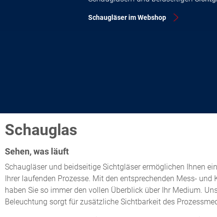
Schaugläser im Webshop
Schauglas
Sehen, was läuft
Schaugläser und beidseitige Sichtgläser ermöglichen Ihnen eine
Ihrer laufenden Prozesse. Mit den entsprechenden Mess- und 
haben Sie so immer den vollen Überblick über Ihr Medium. Uns
Beleuchtung sorgt für zusätzliche Sichtbarkeit des Prozessme