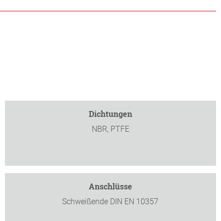
Dichtungen
NBR, PTFE
Anschlüsse
Schweißende DIN EN 10357