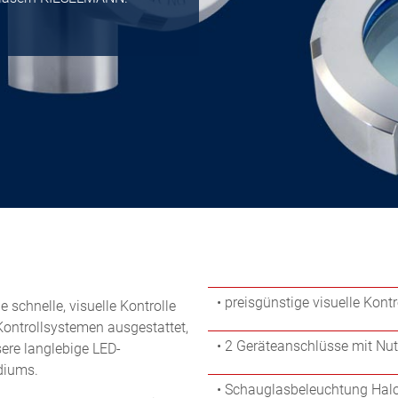
• preisgünstige visuelle Kontr
 schnelle, visuelle Kontrolle
Kontrollsystemen ausgestattet,
• 2 Geräteanschlüsse mit Nu
ere langlebige LED-
diums.
• Schauglasbeleuchtung Hal